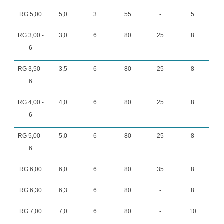
RG 5,00
5,0
3
55
-
5
RG 3,00 -
3,0
6
80
25
8
6
RG 3,50 -
3,5
6
80
25
8
6
RG 4,00 -
4,0
6
80
25
8
6
RG 5,00 -
5,0
6
80
25
8
6
RG 6,00
6,0
6
80
35
8
RG 6,30
6,3
6
80
-
8
RG 7,00
7,0
6
80
-
10