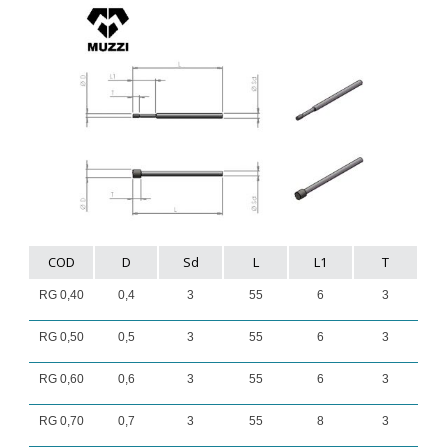
COD
D
Sd
L
L1
T
RG 0,40
0,4
3
55
6
3
RG 0,50
0,5
3
55
6
3
RG 0,60
0,6
3
55
6
3
RG 0,70
0,7
3
55
8
3