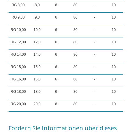
RG 8,00
8,0
6
80
-
10
RG 9,00
9,0
6
80
-
10
RG 10,00
10,0
6
80
-
10
RG 12,00
12,0
6
80
-
10
RG 14,00
14,0
6
80
-
10
RG 15,00
15,0
6
80
-
10
RG 16,00
16,0
6
80
-
10
RG 18,00
18,0
6
80
-
10
RG 20,00
20,0
6
80
_
10
Fordern Sie Informationen über dieses