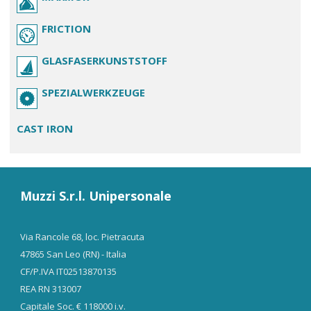
FRICTION
GLASFASERKUNSTSTOFF
SPEZIALWERKZEUGE
CAST IRON
Muzzi S.r.l. Unipersonale
Via Rancole 68, loc. Pietracuta
47865 San Leo (RN) - Italia
CF/P.IVA IT02513870135
REA RN 313007
Capitale Soc. € 118000 i.v.